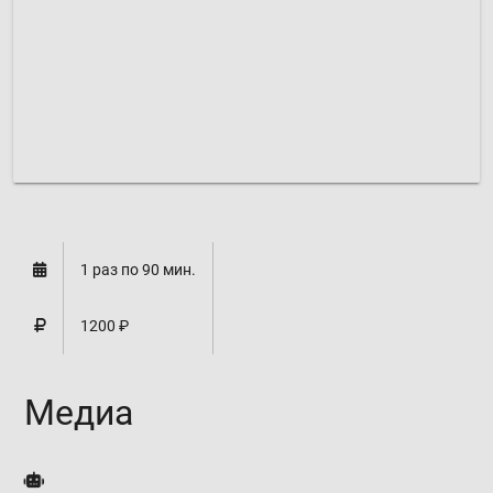
Микрорайон "В", д. 39:
расписание формируется
1 раз по 90 мин.
1200 ₽
Медиа