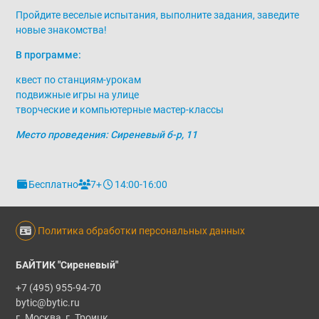
Пройдите веселые испытания, выполните задания, заведите
новые знакомства!
В программе:
квест по станциям-урокам
подвижные игры на улице
творческие и компьютерные мастер-классы
Место проведения: Сиреневый б-р, 11
Бесплатно
7+
14:00-16:00
Политика обработки персональных данных
БАЙТИК "Сиреневый"
+7 (495) 955-94-70
bytic@bytic.ru
г. Москва, г. Троицк,