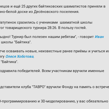
ецов и ещё 25 других байтиковских шахматистов приняли в
ёрно-белой доске из Десёновского поселения.
Ватутинок сразились с учениками шахматной школы
тог товарищеского турнира 28:26. В пользу гостей.
тыдно! Турнир был полезен нашим ребятам", - говорит
Иван
 школы "Байтика".
гче осваивать новые, неизвестные ранее приёмы и учиться и
егу
Олеся Хоботова
,
"Байтика".
оздравила победителей. Всем участникам вручили именные
дставители клуба "ТАВРО" вручили Фонду на память о встреч
3D-программированию и 3D-моделированию, у вас обязательно