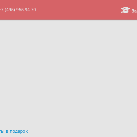
+7 (495) 955-94-70
За
Троицк:
Сиреневый б-р, д. 11;
Мкр-н "В", д. 39
Оплати
приятия
Мероприятия и мастер-классы
1
Контакты
О нас
Новости
ты в подарок