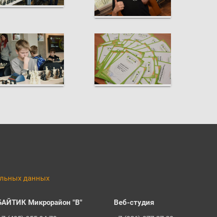
альных данных
БАЙТИК Микрорайон "В"
Веб-студия