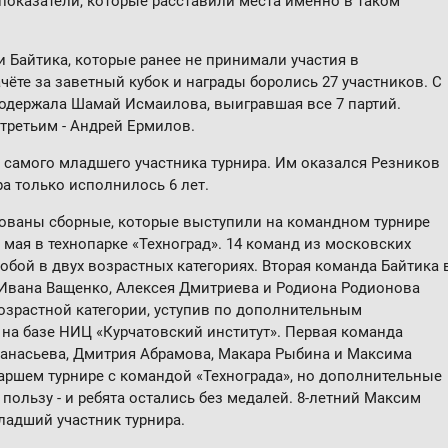
оказатели, которые расставили места именно в таком
и Байтика, которые ранее не принимали участия в
ачёте за заветный кубок и награды боролись 27 участников. С
держала Шамай Исмаилова, выигравшая все 7 партий.
третьим - Андрей Ермилов.
 самого младшего участника турнира. Им оказался Резников
ра только исполнилось 6 лет.
ованы сборные, которые выступили на командном турнире
 мая в технопарке «Техноград». 14 команд из московских
обой в двух возрастных категориях. Вторая команда Байтика 
 Ивана Ващенко, Алексея Дмитриева и Родиона Родионова
озрастной категории, уступив по дополнительным
на базе НИЦ «Курчатовский институт». Первая команда
фанасьева, Дмитрия Абрамова, Макара Рыбина и Максима
таршем турнире с командой «Технограда», но дополнительные
пользу - и ребята остались без медалей. 8-летний Максим
ладший участник турнира.