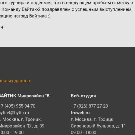
го турнира и надеемся, что в следующем пробьем отметку в
ы! Команду Байтик-2 поздравляем с успешным выступлением,
кцию наград Байтика :)
ич
альных данных
БАЙТИК Микрорайон "В"
Веб-студия
+7 (495) 955-94-70
+7 (926) 877-27-29
bytic4@bytic.ru
troweb.ru
г. Москва, г. Троицк,
г. Москва, г. Троицк
Микрорайон "В", д. 39
Сиреневый бульвар, д. 11
10:00 - 19:00
09:00 - 18:00