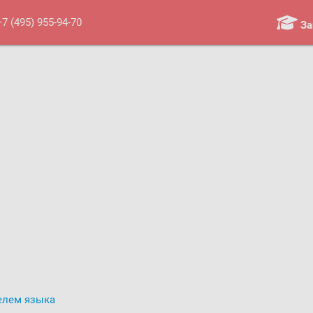
+7 (495) 955-94-70
За
Троицк:
Сиреневый б-р, д. 11;
Мкр-н "В", д. 39
Оплати
приятия
Мероприятия и мастер-классы
1
Контакты
О нас
Новости
елем языка