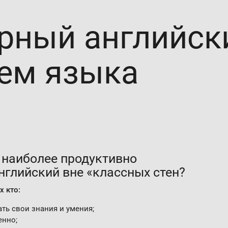
рный английск
ем языка
к наиболее продуктивно
нглийский вне «классных стен?
 кто:
ть свои знания и умения;
енно;