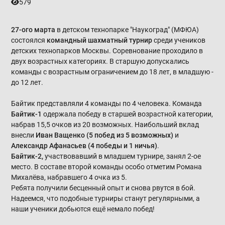
579
27-ого марта
в детском технопарке "Наукоград" (МФЮА)
состоялся
командный шахматный турнир
среди учеников
детских технопарков Москвы. Соревнование проходило в
двух возрастных категориях. В старшую допускались
команды с возрастным ограничением до 18 лет, в младшую -
до 12 лет.
Байтик представляли 4 команды по 4 человека. Команда
Байтик-1
одержала победу в старшей возрастной категории,
набрав 15,5 очков из 20 возможных. Наибольший вклад
внесли
Иван Ващенко (5 побед из 5 возможных)
и
Александр Афанасьев (4 победы и 1 ничья)
.
Байтик-2,
участвовавший в младшем турнире, занял 2-ое
место. В составе второй команды особо отметим Романа
Михалёва, набравшего 4 очка из 5.
Ребята получили бесценный опыт и снова рвутся в бой.
Надеемся, что подобные турниры станут регулярными, а
наши ученики добьются ещё немало побед!