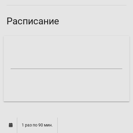
Расписание
Сиреневый б-р, д. 11:
расписание формируется
Микрорайон "В", д. 39:
расписание формируется
1 раз по 90 мин.