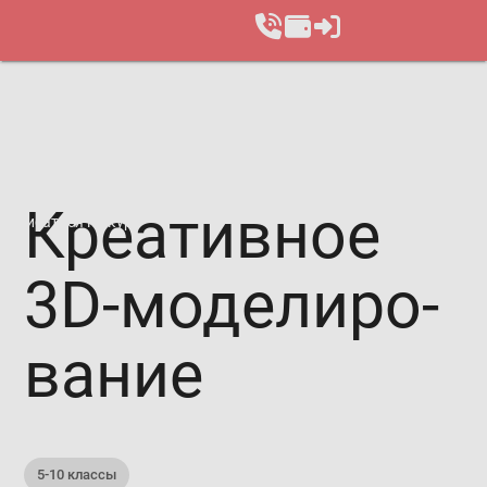
Кре­а­тив­ное
Записаться на курс
3D-мо­де­ли­ро­
ва­ние
5-10 классы