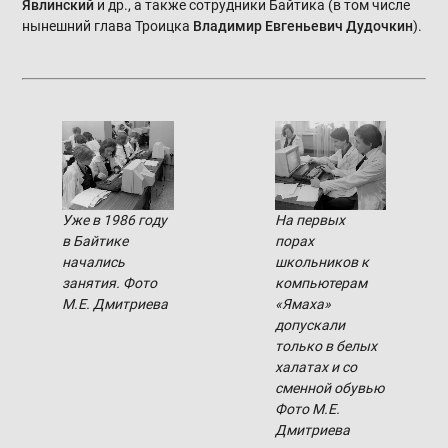
Явлинский
и др., а также сотрудники Байтика (в том числе
нынешний глава Троицка
Владимир Евгеньевич Дудочкин
).
На первых
Уже в 1986 году
порах
в Байтике
школьников к
начались
компьютерам
занятия. Фото
«Ямаха»
М.Е. Дмитриева
допускали
только в белых
халатах и со
сменной обувью
Фото М.Е.
Дмитриева