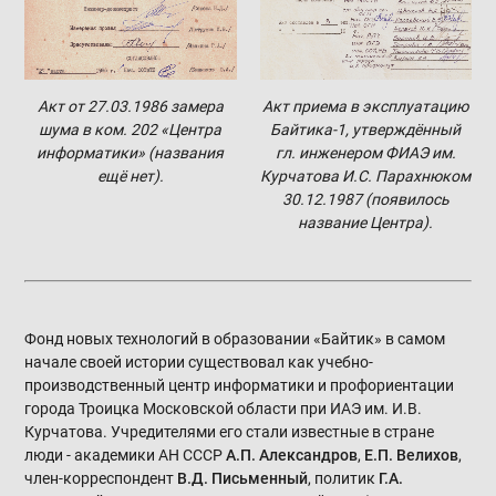
Акт от 27.03.1986 замера
Акт приема в эксплуатацию
шума в ком. 202 «Центра
Байтика-1, утверждённый
информатики» (названия
гл. инженером ФИАЭ им.
ещё нет).
Курчатова И.С. Парахнюком
30.12.1987 (появилось
название Центра).
Фонд новых технологий в образовании «Байтик» в самом
начале своей истории существовал как учебно-
производственный центр информатики и профориентации
города Троицка Московской области при ИАЭ им. И.В.
Курчатова. Учредителями его стали известные в стране
люди - академики АН СССР
А.П. Александров
,
Е.П. Велихов
,
член-корреспондент
В.Д. Письменный
, политик
Г.А.