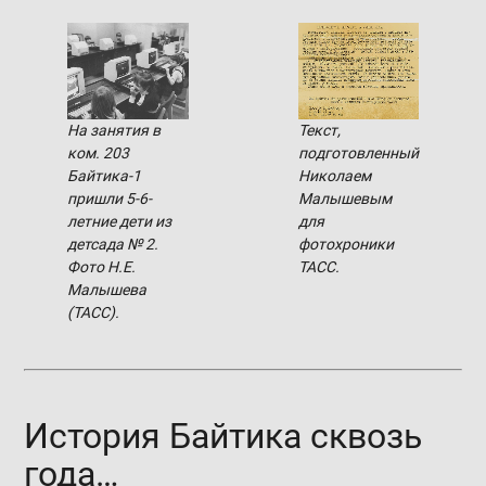
На занятия в
Текст,
ком. 203
подготовленный
Байтика-1
Николаем
пришли 5-6-
Малышевым
летние дети из
для
детсада № 2.
фотохроники
Фото Н.Е.
ТАСС.
Малышева
(ТАСС).
История Байтика сквозь
года…